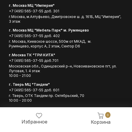
г. Москва МЦ "Империя"
+7 (495) 565-37-55 доб. 301
г.Москва, м.Алтуфьево, Дмитровское ш. д. 161Б, МЦ "Империя",
3 этаж
г. Москва МЦ "Мебель Парк" м. Румянцево
+7 (495) 565-37-55 доб. 402
г. Москва, Киевское шоссе, 500м от МКАД, м.
Румянцево, корпус А, 2 этаж, Сектор D6
г.Москва ТК "ТРИ КИТА"
+7 (495) 565-37-55 доб.701
Московская обл., Одинцовский р-н, Новоивановское пгт, ул.
Луговая, 1. 4 этаж
10:00 - 21:00
г. Тверь МЦ "Тандем"
+7 (495) 565-37-55 доб. 601
г. Тверь, ОТК Тандем пр. Октябрьский, 70
10:00 - 20:00
0
2026 ©ClassicoMobili
Пользовательское соглашение
Избранное
Корзина