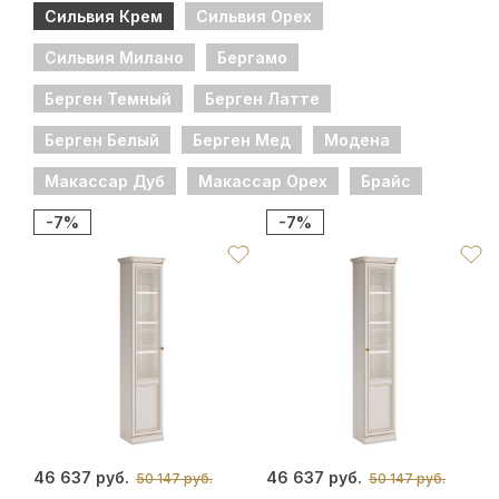
Сильвия Крем
Сильвия Орех
Сильвия Милано
Бергамо
Берген Темный
Берген Латте
Берген Белый
Берген Мед
Модена
Макассар Дуб
Макассар Орех
Брайс
-7%
-7%
46 637 руб.
46 637 руб.
50 147 руб.
50 147 руб.