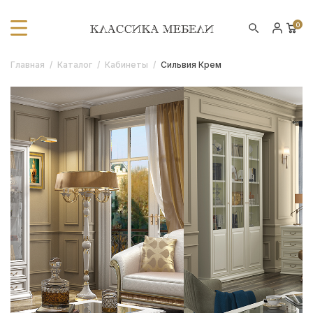
0
Главная
/
Каталог
/
Кабинеты
/
Сильвия Крем