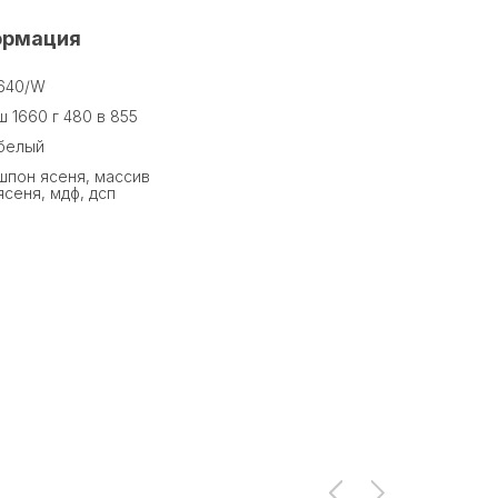
ормация
640/W
ш 1660 г 480 в 855
белый
шпон ясеня, массив
ясеня, мдф, дсп