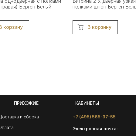
а однодверная с полками
Витрина 2-х дверная узкая
правая) Берген Белый
полками шпон Берген Бел
В корзину
В корзину
ПРИХОЖИЕ
КАБИНЕТЫ
Доставка и сборка
+7 (495) 565-37-55
Оплата
Электронная почта: