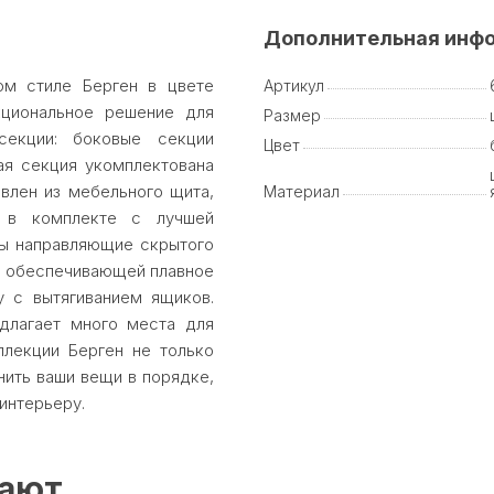
Дополнительная инф
ом стиле Берген в цвете
Артикул
кциональное решение для
Размер
екции: боковые секции
Цвет
ая секция укомплектована
влен из мебельного щита,
Материал
я в комплекте с лучшей
ны направляющие скрытого
, обеспечивающей плавное
 с вытягиванием ящиков.
длагает много места для
ллекции Берген не только
нить ваши вещи в порядке,
 интерьеру.
пают