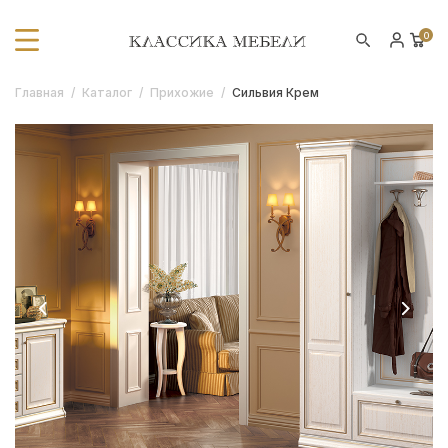
0
Главная
/
Каталог
/
Прихожие
/
Сильвия Крем