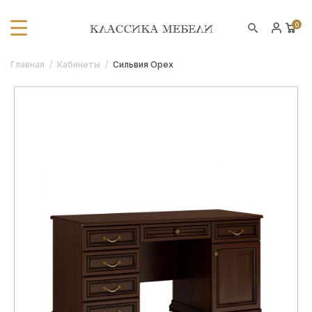
0
Главная
/
Кабинеты
/
Сильвия Орех