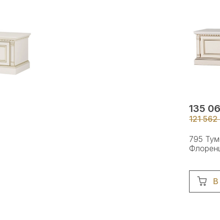
135 06
121 562
р
795 Тум
Флорен
В