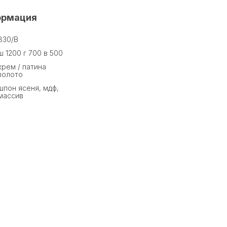
ормация
830/B
ш 1200 г 700 в 500
крем / патина
золото
шпон ясеня, мдф,
массив