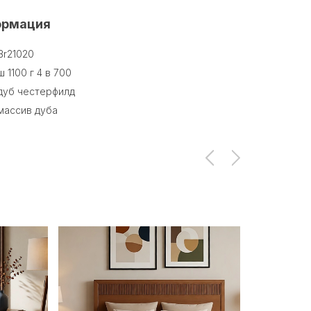
ормация
Br21020
ш 1100 г 4 в 700
дуб честерфилд
массив дуба