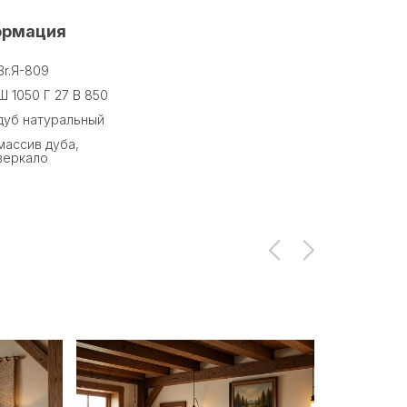
ормация
Br.Я-809
Ш 1050 Г 27 В 850
дуб натуральный
массив дуба,
зеркало