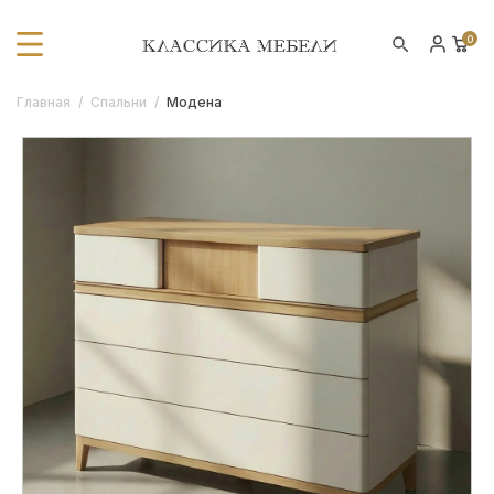
0
Главная
/
Спальни
/
Модена