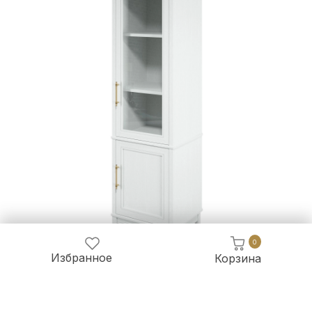
0
Избранное
Корзина
88 454 руб.
82 262 руб.
Витрина однодверная с полками шпон (правая) Берген Белый