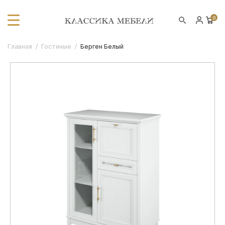
0
Главная
/
Гостиные
/
Берген Белый